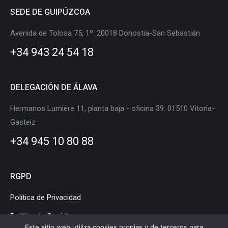
page
page
page
page
page
page
SEDE DE GUIPÚZCOA
opens
opens
opens
opens
opens
opens
in
in
in
in
in
in
Avenida de Tolosa 75, 1º. 20018 Donostia-San Sebastián
new
new
new
new
new
new
+34 943 24 54 18
window
window
window
window
window
window
DELEGACIÓN DE ÁLAVA
Hermanos Lumière 11, planta baja - oficina 39. 01510 Vitoria-
Gasteiz
+34 945 10 80 88
RGPD
Política de Privacidad
Política de Cookies
Este sitio web utiliza cookies propias y de terceros para