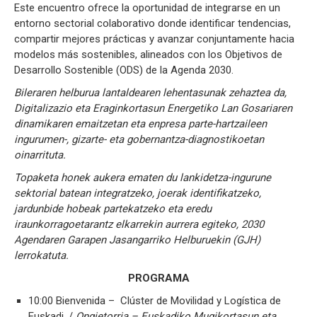
Este encuentro ofrece la oportunidad de integrarse en un
entorno sectorial colaborativo donde identificar tendencias,
compartir mejores prácticas y avanzar conjuntamente hacia
modelos más sostenibles, alineados con los Objetivos de
Desarrollo Sostenible (ODS) de la Agenda 2030.
Bileraren helburua lantaldearen lehentasunak zehaztea da,
Digitalizazio eta Eraginkortasun Energetiko Lan Gosariaren
dinamikaren emaitzetan eta enpresa parte-hartzaileen
ingurumen-, gizarte- eta gobernantza-diagnostikoetan
oinarrituta.
Topaketa honek aukera ematen du lankidetza-ingurune
sektorial batean integratzeko, joerak identifikatzeko,
jardunbide hobeak partekatzeko eta eredu
iraunkorragoetarantz elkarrekin aurrera egiteko, 2030
Agendaren Garapen Jasangarriko Helburuekin (GJH)
lerrokatuta.
PROGRAMA
10:00 Bienvenida – Clúster de Movilidad y Logística de
Euskadi. /
Ongietorria – Euskadiko Mugikortasun eta