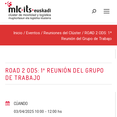
Buscar:
Inicio
/
Eventos
/
Reuniones del Clúster
/ ROAD 2 ODS: 1ª
Reunión del Grupo de Trabajo
ROAD 2 ODS: 1ª REUNIÓN DEL GRUPO
DE TRABAJO
CÚANDO
03/04/2025 10:00
- 12:00 hs