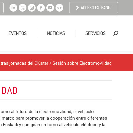
ACCESO EXTRANET
Linkedin
X
Instagram
Facebook
YouTube
Flickr
page
page
page
page
page
page
opens
opens
opens
opens
opens
opens
EVENTOS
NOTICIAS
SERVICIOS
Buscar:
in
in
in
in
in
in
new
new
new
new
new
new
window
window
window
window
window
window
tras jornadas del Clúster
/ Sesión sobre Electromovilidad
IDAD
orno al futuro de la electromovilidad, el vehículo
mo marco para promover la cooperación entre diferentes
Euskadi y que giran en torno al vehículo eléctrico y la