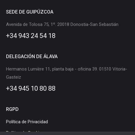
page
page
page
page
page
page
SEDE DE GUIPÚZCOA
opens
opens
opens
opens
opens
opens
in
in
in
in
in
in
Avenida de Tolosa 75, 1º. 20018 Donostia-San Sebastián
new
new
new
new
new
new
+34 943 24 54 18
window
window
window
window
window
window
DELEGACIÓN DE ÁLAVA
Hermanos Lumière 11, planta baja - oficina 39. 01510 Vitoria-
Gasteiz
+34 945 10 80 88
RGPD
Política de Privacidad
Política de Cookies