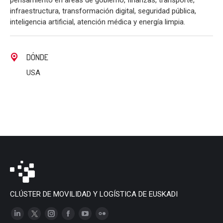
pensamiento en áreas de gobierno, finanzas, transporte,
infraestructura, transformación digital, seguridad pública,
inteligencia artificial, atención médica y energía limpia.
DÓNDE
USA
CLÚSTER DE MOVILIDAD Y LOGÍSTICA DE EUSKADI
Linkedin
X
Instagram
Facebook
YouTube
Flickr