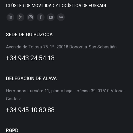
CLÚSTER DE MOVILIDAD Y LOGÍSTICA DE EUSKADI
Linkedin
X
Instagram
Facebook
YouTube
Flickr
page
page
page
page
page
page
SEDE DE GUIPÚZCOA
opens
opens
opens
opens
opens
opens
in
in
in
in
in
in
Avenida de Tolosa 75, 1º. 20018 Donostia-San Sebastián
new
new
new
new
new
new
+34 943 24 54 18
window
window
window
window
window
window
DELEGACIÓN DE ÁLAVA
Hermanos Lumière 11, planta baja - oficina 39. 01510 Vitoria-
Gasteiz
+34 945 10 80 88
RGPD