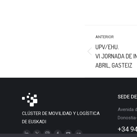
NAVEGACIÓN
ANTERIOR
ENTRE
UPV/EHU.
PUBLICACIONES
Publicación
VI JORNADA DE I
anterior:
ABRIL, GASTEIZ
SEDE D
Avenida d
CLÚSTER DE MOVILIDAD Y LOGÍSTICA
Donostia
DE EUSKADI
+34 94