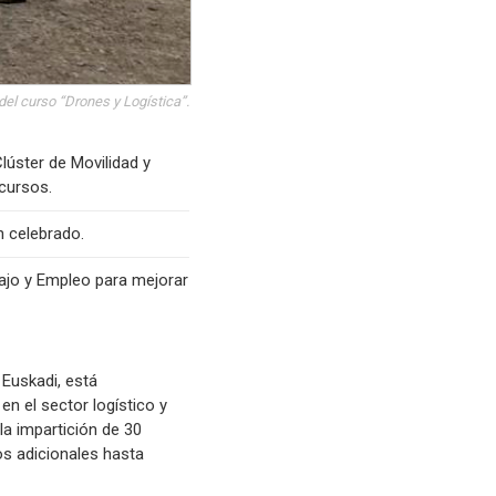
el curso “Drones y Logística”.
úster de Movilidad y
 cursos.
 celebrado.
ajo y Empleo para mejorar
 Euskadi, está
n el sector logístico y
la impartición de 30
os adicionales hasta