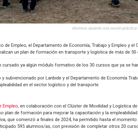
Alumnos durante una sesión práctica d
o de Empleo, el Departamento de Economía, Trabajo y Empleo y el Cl
ealizan un plan de formación en transporte y logística de más de 50
 cursado ya algún módulo formativo de los 30 cursos que ya se han
o y subvencionado por Lanbide y el Departamento de Economía Trab
pleabilidad en el sector logístico y del transporte.
de Empleo
, en colaboración con el Clúster de Movilidad y Logística de
o plan de formación para mejorar la capacitación y la empleabilidad e
ativa, que comenzó a finales de 2024, ha permitido hasta el momento 
ticipado 595 alumnos/as, con previsión de completar otros 20 curs