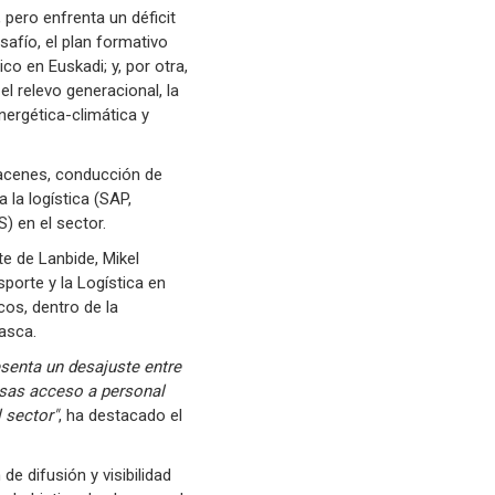
 pero enfrenta un déficit
safío, el plan formativo
co en Euskadi; y, por otra,
l relevo generacional, la
energética-climática y
macenes, conducción de
 la logística (SAP,
S) en el sector.
e de Lanbide, Mikel
sporte y la Logística en
cos, dentro de la
asca.
esenta un desajuste entre
esas acceso a personal
 sector"
, ha destacado el
de difusión y visibilidad