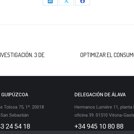
Share
Share
Share
on
on
on
LinkedIn
X
Facebook
Publicación
NVESTIGACIÓN. 3 DE
OPTIMIZAR EL CONSUM
siguiente:
E GUIPÚZCOA
DELEGACIÓN DE ÁLAVA
e Tolosa 75, 1º. 20018
Hermanos Lumière 11, planta 
-San Sebastián
oficina 39. 01510 Vitoria-Gast
3 24 54 18
+34 945 10 80 88