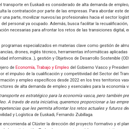
y el transporte en Euskadi es considerado de alta demanda de empleo,
ulta la contratación por parte de las empresas. Para abordar este de
or una parte, movilizar nuevos/as profesionales hacia el sector logísti
el personal ya ocupado. Además, busca facilitar la recualificación, e
ación necesarias para afrontar los retos de las transiciones digital, 
do programas especializados en materias clave como gestión de al
rcancías, drones, inglés técnico, herramientas informáticas aplicadas a
guridad informática…), gestión y Objetivos de Desarrollo Sostenible (OD
ejero de
Economía, Trabajo y Empleo
del Gobierno Vasco y President
r el impulso de la cualificación y competitividad del Sector del Tran
rmación y empleo específicos desde 2022 en los tres territorios vas
sectores de alta demanda de empleo y esenciales para la economía v
l transporte es estratégico para la economía vasca, pero también pr
eo. A través de esta iniciativa, queremos proporcionar a las empr
petencias que les permita afrontar los retos actuales y futuros del
ilidad y Logística de Euskadi, Fernando Zubillaga.
de encomienda al Clúster la dirección del proyecto formativo y el plan 