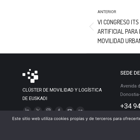
NAVEGACIÓN
ANTERIOR
ENTRE
VI CONGRESO ITS 
PUBLICACIONES
Publicación
ARTIFICIAL PARA
anterior:
MOVILIDAD URBA
SEDE D
Avenida d
CLÚSTER DE MOVILIDAD Y LOGÍSTICA
Donostia
DE EUSKADI
+34 94
Linkedin
X
Instagram
Facebook
YouTube
Flickr
Este sitio web utiliza cookies propias y de terceros para ofrecer
page
page
page
page
page
page
opens
opens
opens
opens
opens
opens
Clúster de Movilidad y 
in
in
in
in
in
in