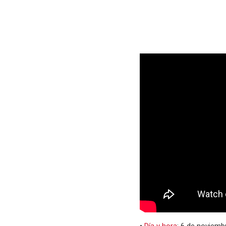
•
Día y hora
: 6 de noviemb