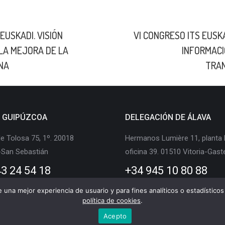
EUSKADI. VISIÓN
VI CONGRESO ITS EUSK
Publicación
 LA MEJORA DE LA
INFORMACI
siguiente:
NA
TRAN
E GUIPÚZCOA
DELEGACIÓN DE ÁLAVA
e Tolosa 75, 1º. 20018
Hermanos Lumière 11, planta 
-San Sebastián
oficina 39. 01510 Vitoria-Gast
3 24 54 18
+34 945 10 80 88
te una mejor experiencia de usuario y para fines analíticos o estadístic
política de cookies
.
Acepto
Logística de Euskadi © Copyright |
Aviso legal
|
Política de privacidad
|
Polític