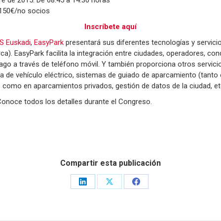
 150€/no socios
Inscríbete aquí
S Euskadi
,
EasyPark
presentará sus diferentes tecnologías y servicio
ca). EasyPark facilita la integración entre ciudades, operadores, co
pago a través de teléfono móvil. Y también proporciona otros servici
a de vehículo eléctrico, sistemas de guiado de aparcamiento (tanto
como en aparcamientos privados, gestión de datos de la ciudad, et
Conoce todos los detalles durante el Congreso.
Compartir esta publicación
Share
Share
Share
on
on
on
LinkedIn
X
Facebook