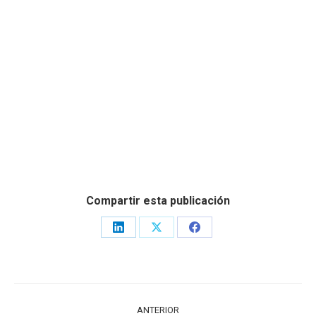
Compartir esta publicación
Share
Share
Share
on
on
on
LinkedIn
X
Facebook
NAVEGACIÓN
ANTERIOR