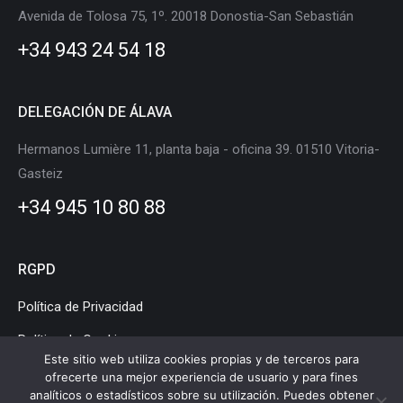
in
in
in
in
in
in
Avenida de Tolosa 75, 1º. 20018 Donostia-San Sebastián
new
new
new
new
new
new
+34 943 24 54 18
window
window
window
window
window
window
DELEGACIÓN DE ÁLAVA
Hermanos Lumière 11, planta baja - oficina 39. 01510 Vitoria-
Gasteiz
+34 945 10 80 88
RGPD
Política de Privacidad
Política de Cookies
Este sitio web utiliza cookies propias y de terceros para
Aviso Legal
ofrecerte una mejor experiencia de usuario y para fines
analíticos o estadísticos sobre su utilización. Puedes obtener