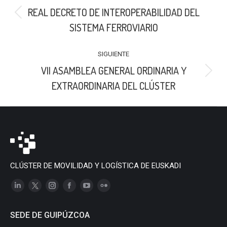
ENTRE
REAL DECRETO DE INTEROPERABILIDAD DEL
PUBLICACIONES
Publicación
SISTEMA FERROVIARIO
anterior:
SIGUIENTE
VII ASAMBLEA GENERAL ORDINARIA Y
Publicación
EXTRAORDINARIA DEL CLÚSTER
siguiente:
CLÚSTER DE MOVILIDAD Y LOGÍSTICA DE EUSKADI
Linkedin
X
Instagram
Facebook
YouTube
Flickr
page
page
page
page
page
page
SEDE DE GUIPÚZCOA
opens
opens
opens
opens
opens
opens