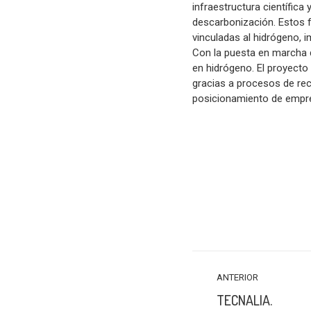
infraestructura científica
descarbonización. Estos fa
vinculadas al hidrógeno,
Con la puesta en marcha d
en hidrógeno. El proyecto
gracias a procesos de reci
posicionamiento de empres
NAVEGACIÓN
ANTERIOR
ENTRE
TECNALIA.
PUBLICACIONES