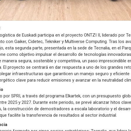
Logística de Euskadi participa en el proyecto ONTZI II, liderado por T
to con Gaiker, Cidetec, Tekniker y Multiverse Computing. Tras los a
o, esta segunda parte, presentada en la sede de Tecnalia, en el Parq
iene como objetivo impulsar el desarrollo de tecnologías innovador
e manera segura, sostenible y competitiva, un paso imprescindible en
El proyecto se centrará en dar respuesta a uno de los grandes reto
plegar infraestructuras que garanticen un manejo seguro y eficiente 
rgético clave para reducir emisiones y avanzar en la neutralidad clim
io
do por SPRI, a través del programa Elkartek, con un presupuesto glob
ntre 2025 y 2027. Durante este periodo, se prevé alcanzar hitos clav
 la construcción de demostradores a escala laboratorio y el desar
ue facilite la transferencia de resultados al sector industrial.
ncia