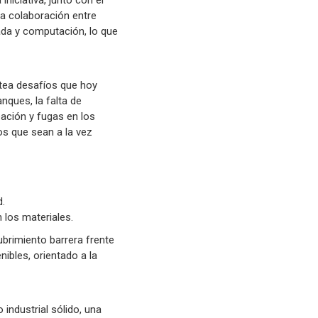
niciativa, junto con el
La colaboración entre
ada y computación, lo que
tea desafíos que hoy
anques, la falta de
ación y fugas en los
s que sean a la vez
d.
 los materiales.
brimiento barrera frente
ibles, orientado a la
industrial sólido, una