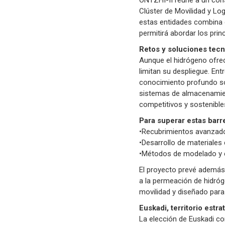
ONTZHI-II reúne a un conso
Clúster de Movilidad y Log
estas entidades combina c
permitirá abordar los prin
Retos y soluciones tec
Aunque el hidrógeno ofre
limitan su despliegue. Entr
conocimiento profundo sob
sistemas de almacenamien
competitivos y sostenible
Para superar estas barr
•Recubrimientos avanzados 
•Desarrollo de materiales
•Métodos de modelado y ca
El proyecto prevé además 
a la permeación de hidróg
movilidad y diseñado para 
Euskadi, territorio estr
La elección de Euskadi com