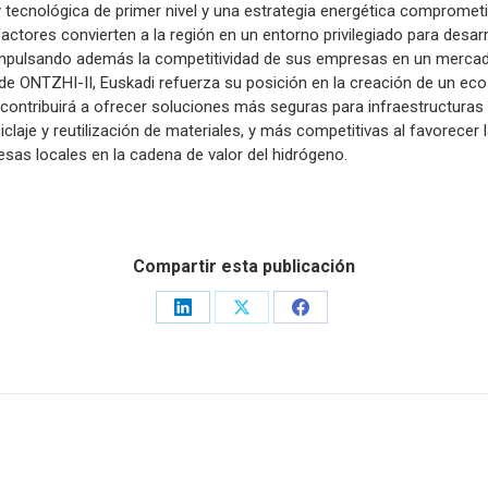
 y tecnológica de primer nivel y una estrategia energética compromet
ctores convierten a la región en un entorno privilegiado para desarr
 impulsando además la competitividad de sus empresas en un mercad
e ONTZHI-II, Euskadi refuerza su posición en la creación de un eco
 contribuirá a ofrecer soluciones más seguras para infraestructuras 
claje y reutilización de materiales, y más competitivas al favorecer la
as locales en la cadena de valor del hidrógeno.
Compartir esta publicación
Share
Share
Share
on
on
on
LinkedIn
X
Facebook