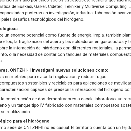
rcio formado por cinco socios estratégicos: Tecnalia, que lidera la i
ística de Euskadi, Gaiker, Cidetec, Tekniker y Multiverse Computing. 
apacidades punteras en investigación, industria, fabricación avanz
cipales desafíos tecnológicos del hidrógeno.
nológicas
ce un enorme potencial como fuente de energía limpia, también plan
e ellos, la fragilización del acero y las soldaduras en gasoductos y t
re la interacción del hidrógeno con diferentes materiales, la perme
to, o la necesidad de contar con tanques de materiales compuesto
s.
eras, ONTZHI-II investigará nuevas soluciones como:
en metales para evitar la fragilización y reducir fugas.
 compuestos sostenibles y reciclables para aplicaciones de movilida
racterización capaces de predecir la interacción del hidrógeno con
la construcción de dos demostradores a escala laboratorio: un recu
eno y un tanque tipo IV fabricado con materiales compuestos sosten
su reutilización.
atégico para el hidrógeno
o sede de ONTZHI-II no es casual. El territorio cuenta con un tejido 