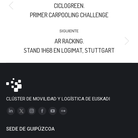
CICLOGREEN.
PUBLICACIONES
Publicación
PRIMER CARPOOLING CHALLENGE
anterior:
SIGUIENTE
AR RACKING.
Publicación
STAND 1H68 EN LOGIMAT, STUTTGART
siguiente:
CLÚSTER DE MOVILIDAD Y LOGÍSTICA DE EUSKADI
Linkedin
X
Instagram
Facebook
YouTube
Flickr
page
page
page
page
page
page
SEDE DE GUIPÚZCOA
opens
opens
opens
opens
opens
opens