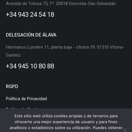
in
in
in
in
in
in
Avenida de Tolosa 75, 1º. 20018 Donostia-San Sebastián
new
new
new
new
new
new
+34 943 24 54 18
window
window
window
window
window
window
DELEGACIÓN DE ÁLAVA
Hermanos Lumière 11, planta baja - oficina 39. 01510 Vitoria-
Gasteiz
+34 945 10 80 88
RGPD
Política de Privacidad
Política de Cookies
Este sitio web utiliza cookies propias y de terceros para
Aviso Legal
ofrecerte una mejor experiencia de usuario y para fines
analíticos o estadísticos sobre su utilización. Puedes obtener