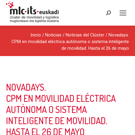
Buscar:
Inicio
/
Noticias
/
Noticias del Clúster
/ Novadays.
CPM en movilidad eléctrica autónoma o sistema inteligente
de movilidad. Hasta el 26 de mayo
NOVADAYS.
CPM EN MOVILIDAD ELÉCTRICA
AUTÓNOMA O SISTEMA
INTELIGENTE DE MOVILIDAD.
HASTA EL 26 DE MAYO