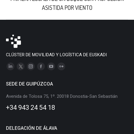
siguiente:
ASISTIDA POR VIENTO
CLÚSTER DE MOVILIDAD Y LOGÍSTICA DE EUSKADI
Linkedin
X
Instagram
Facebook
YouTube
Flickr
page
page
page
page
page
page
SEDE DE GUIPÚZCOA
opens
opens
opens
opens
opens
opens
in
in
in
in
in
in
Avenida de Tolosa 75, 1º. 20018 Donostia-San Sebastián
new
new
new
new
new
new
+34 943 24 54 18
window
window
window
window
window
window
DELEGACIÓN DE ÁLAVA