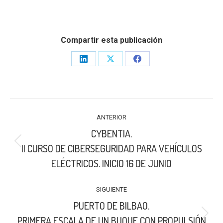
Compartir esta publicación
Share
Share
Share
on
on
on
LinkedIn
X
Facebook
NAVEGACIÓN
ANTERIOR
ENTRE
CYBENTIA.
PUBLICACIONES
Publicación
II CURSO DE CIBERSEGURIDAD PARA VEHÍCULOS
anterior:
ELÉCTRICOS. INICIO 16 DE JUNIO
SIGUIENTE
PUERTO DE BILBAO.
Publicación
PRIMERA ESCALA DE UN BUQUE CON PROPULSIÓN