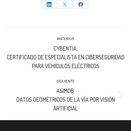
Share
Share
Share
on
on
on
LinkedIn
X
Facebook
NAVEGACIÓN
ANTERIOR
ENTRE
CYBENTIA.
PUBLICACIONES
Publicación
CERTIFICADO DE ESPECIALISTA EN CIBERSEGURIDAD
anterior:
PARA VEHÍCULOS ELÉCTRICOS
SIGUIENTE
ASIMOB.
Publicación
DATOS GEOMÉTRICOS DE LA VÍA POR VISIÓN
siguiente:
ARTIFICIAL