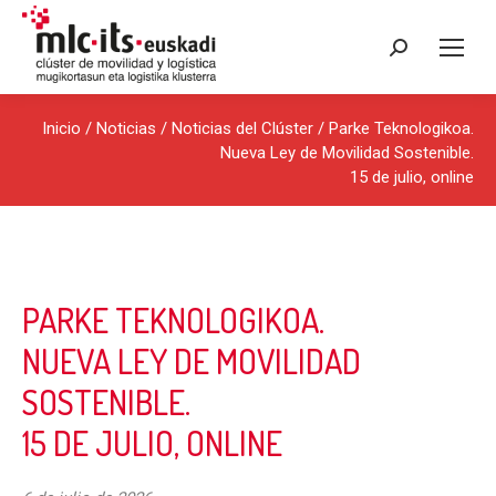
Buscar:
Inicio
/
Noticias
/
Noticias del Clúster
/ Parke Teknologikoa.
Nueva Ley de Movilidad Sostenible.
15 de julio, online
PARKE TEKNOLOGIKOA.
NUEVA LEY DE MOVILIDAD
SOSTENIBLE.
15 DE JULIO, ONLINE