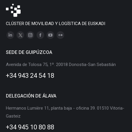
CLÚSTER DE MOVILIDAD Y LOGÍSTICA DE EUSKADI
Linkedin
X
Instagram
Facebook
YouTube
Flickr
page
page
page
page
page
page
SEDE DE GUIPÚZCOA
opens
opens
opens
opens
opens
opens
in
in
in
in
in
in
Avenida de Tolosa 75, 1º. 20018 Donostia-San Sebastián
new
new
new
new
new
new
+34 943 24 54 18
window
window
window
window
window
window
DELEGACIÓN DE ÁLAVA
Hermanos Lumière 11, planta baja - oficina 39. 01510 Vitoria-
Gasteiz
+34 945 10 80 88