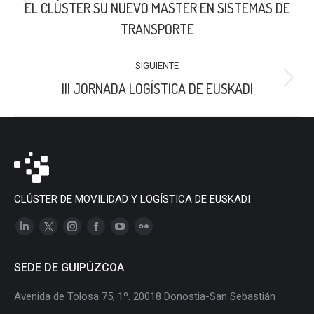
Publicación
EL CLÚSTER SU NUEVO MASTER EN SISTEMAS DE
anterior:
TRANSPORTE
SIGUIENTE
Publicación
III JORNADA LOGÍSTICA DE EUSKADI
siguiente:
CLÚSTER DE MOVILIDAD Y LOGÍSTICA DE EUSKADI
Linkedin
X
Instagram
Facebook
YouTube
Flickr
page
page
page
page
page
page
SEDE DE GUIPÚZCOA
opens
opens
opens
opens
opens
opens
in
in
in
in
in
in
Avenida de Tolosa 75, 1º. 20018 Donostia-San Sebastián
new
new
new
new
new
new