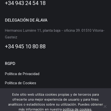
+34 943 24 54 18
window
window
window
window
window
window
DELEGACIÓN DE ÁLAVA
Hermanos Lumière 11, planta baja - oficina 39. 01510 Vitoria-
Gasteiz
+34 945 10 80 88
RGPD
Política de Privacidad
Política de Cookies
Aviso Legal
Este sitio web utiliza cookies propias y de terceros para
ofrecerte una mejor experiencia de usuario y para fines
analíticos o estadísticos sobre su utilización. Puedes obtener
más información en nuestra
política de cookies
.