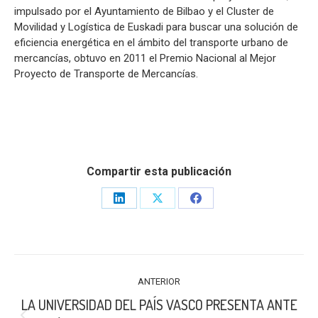
impulsado por el Ayuntamiento de Bilbao y el Cluster de
Movilidad y Logística de Euskadi para buscar una solución de
eficiencia energética en el ámbito del transporte urbano de
mercancías, obtuvo en 2011 el Premio Nacional al Mejor
Proyecto de Transporte de Mercancías.
Compartir esta publicación
Share
Share
Share
on
on
on
LinkedIn
X
Facebook
NAVEGACIÓN
ANTERIOR
ENTRE
LA UNIVERSIDAD DEL PAÍS VASCO PRESENTA ANTE
PUBLICACIONES