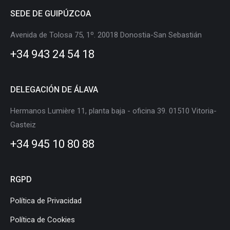
page
page
page
page
page
page
SEDE DE GUIPÚZCOA
opens
opens
opens
opens
opens
opens
in
in
in
in
in
in
Avenida de Tolosa 75, 1º. 20018 Donostia-San Sebastián
new
new
new
new
new
new
+34 943 24 54 18
window
window
window
window
window
window
DELEGACIÓN DE ÁLAVA
Hermanos Lumière 11, planta baja - oficina 39. 01510 Vitoria-
Gasteiz
+34 945 10 80 88
RGPD
Política de Privacidad
Política de Cookies