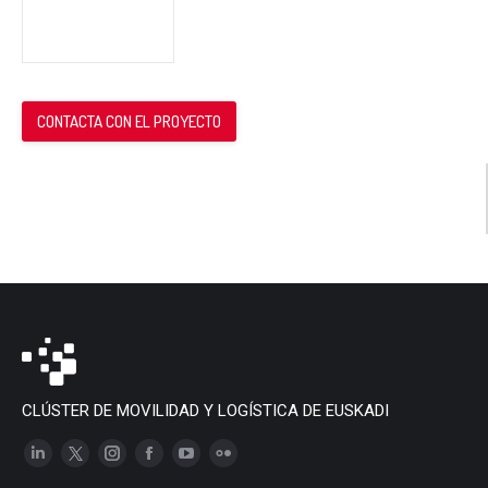
CONTACTA CON EL PROYECTO
CLÚSTER DE MOVILIDAD Y LOGÍSTICA DE EUSKADI
Linkedin
X
Instagram
Facebook
YouTube
Flickr