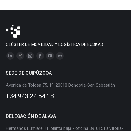
CLÚSTER DE MOVILIDAD Y LOGÍSTICA DE EUSKADI
Linkedin
X
Instagram
Facebook
YouTube
Flickr
page
page
page
page
page
page
SEDE DE GUIPÚZCOA
opens
opens
opens
opens
opens
opens
in
in
in
in
in
in
Avenida de Tolosa 75, 1º. 20018 Donostia-San Sebastián
new
new
new
new
new
new
+34 943 24 54 18
window
window
window
window
window
window
DELEGACIÓN DE ÁLAVA
Hermanos Lumière 11, planta baja - oficina 39. 01510 Vitoria-