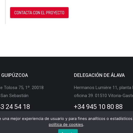
CONTACTA CON EL PROYECTO
E GUIPÚZCOA
DELEGACIÓN DE ÁLAVA
e Tolosa 75, 1º. 20018
Hermanos Lumière 11, planta 
-San Sebastián
oficina 39. 01510 Vitoria-Gast
3 24 54 18
+34 945 10 80 88
te una mejor experiencia de usuario y para fines analíticos o estadístic
política de cookies
.