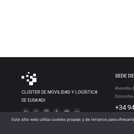
SEDE D
Avenida d
CLÚSTER DE MOVILIDAD Y LOGÍSTICA
Donostia
DE EUSKADI
+34 94
Linkedin
X
Instagram
Facebook
YouTube
Flickr
Este sitio web utiliza cookies propias y de terceros para ofrecer
page
page
page
page
page
page
opens
opens
opens
opens
opens
opens