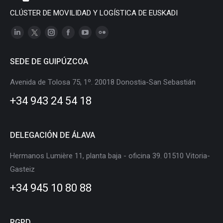
CLÚSTER DE MOVILIDAD Y LOGÍSTICA DE EUSKADI
Linkedin
X
Instagram
Facebook
YouTube
Flickr
page
page
page
page
page
page
SEDE DE GUIPÚZCOA
opens
opens
opens
opens
opens
opens
in
in
in
in
in
in
Avenida de Tolosa 75, 1º. 20018 Donostia-San Sebastián
new
new
new
new
new
new
+34 943 24 54 18
window
window
window
window
window
window
DELEGACIÓN DE ÁLAVA
Hermanos Lumière 11, planta baja - oficina 39. 01510 Vitoria-
Gasteiz
+34 945 10 80 88
RGPD