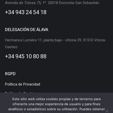
in
in
in
in
in
in
Avenida de Tolosa 75, 1º. 20018 Donostia-San Sebastián
new
new
new
new
new
new
+34 943 24 54 18
window
window
window
window
window
window
DELEGACIÓN DE ÁLAVA
Hermanos Lumière 11, planta baja - oficina 39. 01510 Vitoria-
Gasteiz
+34 945 10 80 88
RGPD
Política de Privacidad
Política de Cookies
Este sitio web utiliza cookies propias y de terceros para
Aviso Legal
ofrecerte una mejor experiencia de usuario y para fines
analíticos o estadísticos sobre su utilización. Puedes obtener