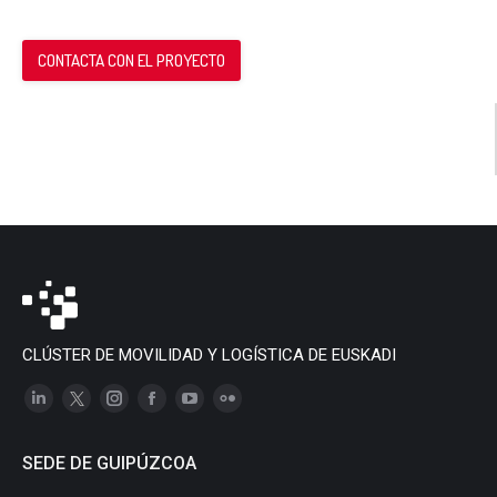
CONTACTA CON EL PROYECTO
CLÚSTER DE MOVILIDAD Y LOGÍSTICA DE EUSKADI
Linkedin
X
Instagram
Facebook
YouTube
Flickr
page
page
page
page
page
page
SEDE DE GUIPÚZCOA
opens
opens
opens
opens
opens
opens