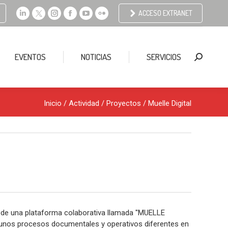
ACCESO EXTRANET
Linkedin
X
Instagram
Facebook
YouTube
Flickr
page
page
page
page
page
page
opens
opens
opens
opens
opens
opens
EVENTOS
NOTICIAS
SERVICIOS
Buscar:
in
in
in
in
in
in
new
new
new
new
new
new
window
window
window
window
window
window
Inicio
/ Actividad /
Proyectos
/ Muelle Digital
ón de una plataforma colaborativa llamada "MUELLE
algunos procesos documentales y operativos diferentes en