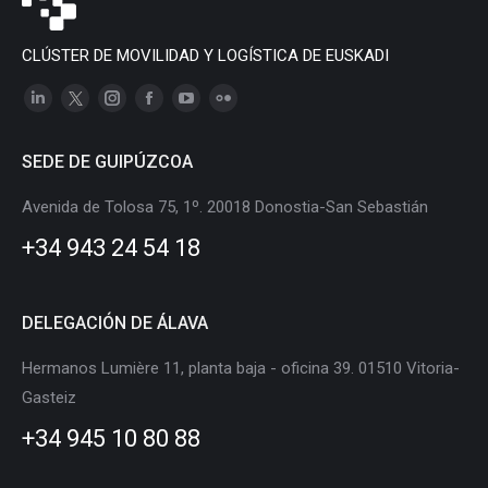
CLÚSTER DE MOVILIDAD Y LOGÍSTICA DE EUSKADI
Linkedin
X
Instagram
Facebook
YouTube
Flickr
page
page
page
page
page
page
SEDE DE GUIPÚZCOA
opens
opens
opens
opens
opens
opens
in
in
in
in
in
in
Avenida de Tolosa 75, 1º. 20018 Donostia-San Sebastián
new
new
new
new
new
new
+34 943 24 54 18
window
window
window
window
window
window
DELEGACIÓN DE ÁLAVA
Hermanos Lumière 11, planta baja - oficina 39. 01510 Vitoria-
Gasteiz
+34 945 10 80 88