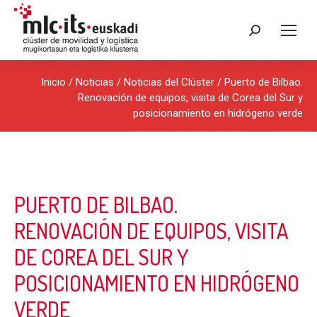
Buscar:
Inicio
/
Noticias
/
Noticias del Clúster
/ Puerto de Bilbao.
Renovación de equipos, visita de Corea del Sur y
posicionamiento en hidrógeno verde
PUERTO DE BILBAO.
RENOVACIÓN DE EQUIPOS, VISITA
DE COREA DEL SUR Y
POSICIONAMIENTO EN HIDRÓGENO
VERDE