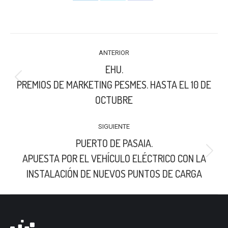
Share
Share
Share
on
on
on
LinkedIn
X
Facebook
NAVEGACIÓN
ANTERIOR
ENTRE
EHU.
PUBLICACIONES
Publicación
PREMIOS DE MARKETING PESMES. HASTA EL 10 DE
anterior:
OCTUBRE
SIGUIENTE
PUERTO DE PASAIA.
Publicación
APUESTA POR EL VEHÍCULO ELÉCTRICO CON LA
siguiente:
INSTALACIÓN DE NUEVOS PUNTOS DE CARGA