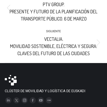
PTV GROUP.
PUBLICACIONES
Publicación
PRESENTE Y FUTURO DE LA PLANIFICACIÓN DEL
anterior:
TRANSPORTE PÚBLICO. 6 DE MARZO
SIGUIENTE
VECTALIA.
Publicación
MOVILIDAD SOSTENIBLE, ELÉCTRICA Y SEGURA:
siguiente:
CLAVES DEL FUTURO DE LAS CIUDADES
CLÚSTER DE MOVILIDAD Y LOGÍSTICA DE EUSKADI
Linkedin
X
Instagram
Facebook
YouTube
Flickr