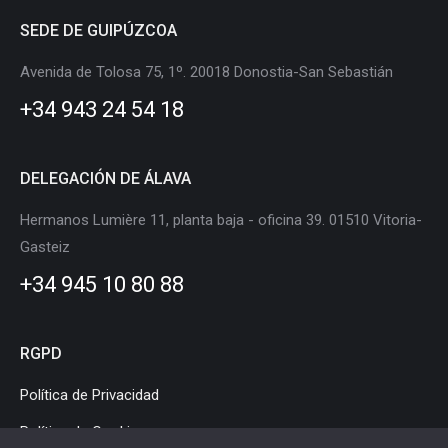
page
page
page
page
page
page
SEDE DE GUIPÚZCOA
opens
opens
opens
opens
opens
opens
in
in
in
in
in
in
Avenida de Tolosa 75, 1º. 20018 Donostia-San Sebastián
new
new
new
new
new
new
+34 943 24 54 18
window
window
window
window
window
window
DELEGACIÓN DE ÁLAVA
Hermanos Lumière 11, planta baja - oficina 39. 01510 Vitoria-
Gasteiz
+34 945 10 80 88
RGPD
Política de Privacidad
Política de Cookies