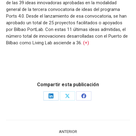
de las 39 ideas innovadoras aprobadas en la modalidad
general de la tercera convocatoria de ideas del programa
Ports 4.0. Desde el lanzamiento de esa convocatoria, se han
aprobado un total de 25 proyectos facilitados o apoyados
por Bilbao PortLab. Con estas 11 últimas ideas admitidas, el
número total de innovaciones desarrolladas con el Puerto de
Bilbao como Living Lab asciende a 36.
(+)
Compartir esta publicación
Share
Share
Share
on
on
on
LinkedIn
X
Facebook
NAVEGACIÓN
ANTERIOR
ENTRE