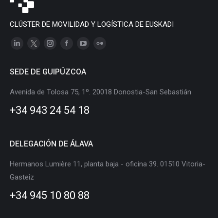
CLÚSTER DE MOVILIDAD Y LOGÍSTICA DE EUSKADI
Linkedin
X
Instagram
Facebook
YouTube
Flickr
page
page
page
page
page
page
SEDE DE GUIPÚZCOA
opens
opens
opens
opens
opens
opens
in
in
in
in
in
in
Avenida de Tolosa 75, 1º. 20018 Donostia-San Sebastián
new
new
new
new
new
new
+34 943 24 54 18
window
window
window
window
window
window
DELEGACIÓN DE ÁLAVA
Hermanos Lumière 11, planta baja - oficina 39. 01510 Vitoria-
Gasteiz
+34 945 10 80 88