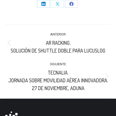
Share
Share
Share
on
on
on
LinkedIn
X
Facebook
NAVEGACIÓN
ANTERIOR
ENTRE
AR RACKING.
PUBLICACIONES
Publicación
SOLUCIÓN DE SHUTTLE DOBLE PARA LUCUSLOG
anterior:
SIGUIENTE
TECNALIA.
Publicación
JORNADA SOBRE MOVILIDAD AÉREA INNOVADORA.
siguiente:
27 DE NOVIEMBRE, ADUNA