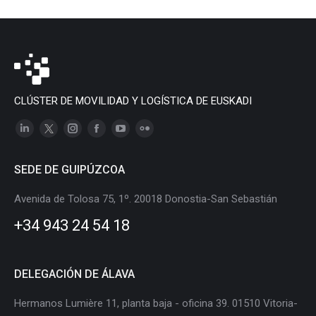
CLÚSTER DE MOVILIDAD Y LOGÍSTICA DE EUSKADI
Linkedin
X
Instagram
Facebook
YouTube
Flickr
page
page
page
page
page
page
SEDE DE GUIPÚZCOA
opens
opens
opens
opens
opens
opens
in
in
in
in
in
in
Avenida de Tolosa 75, 1º. 20018 Donostia-San Sebastián
new
new
new
new
new
new
+34 943 24 54 18
window
window
window
window
window
window
DELEGACIÓN DE ÁLAVA
Hermanos Lumière 11, planta baja - oficina 39. 01510 Vitoria-