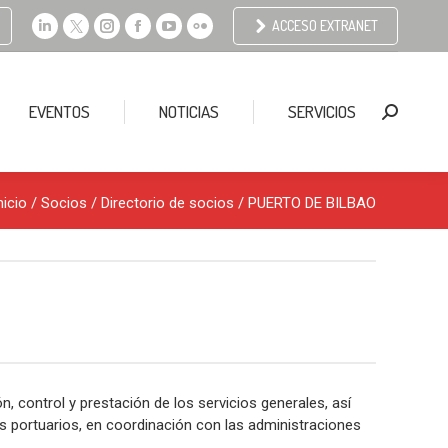
ACCESO EXTRANET
Linkedin
X
Instagram
Facebook
YouTube
Flickr
page
page
page
page
page
page
opens
opens
opens
opens
opens
opens
EVENTOS
NOTICIAS
SERVICIOS
Buscar:
in
in
in
in
in
in
new
new
new
new
new
new
window
window
window
window
window
window
nicio
/ Socios /
Directorio de socios
/ PUERTO DE BILBAO
, control y prestación de los servicios generales, así
os portuarios, en coordinación con las administraciones