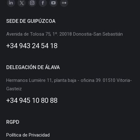
Linkedin
X
Instagram
Facebook
YouTube
Flickr
page
page
page
page
page
page
SEDE DE GUIPÚZCOA
opens
opens
opens
opens
opens
opens
in
in
in
in
in
in
Avenida de Tolosa 75, 1º. 20018 Donostia-San Sebastián
new
new
new
new
new
new
+34 943 24 54 18
window
window
window
window
window
window
DELEGACIÓN DE ÁLAVA
Hermanos Lumière 11, planta baja - oficina 39. 01510 Vitoria-
Gasteiz
+34 945 10 80 88
RGPD
Política de Privacidad