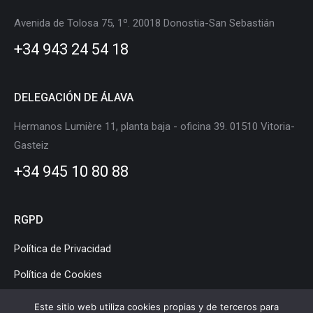
in
in
in
in
in
in
Avenida de Tolosa 75, 1º. 20018 Donostia-San Sebastián
new
new
new
new
new
new
+34 943 24 54 18
window
window
window
window
window
window
DELEGACIÓN DE ÁLAVA
Hermanos Lumière 11, planta baja - oficina 39. 01510 Vitoria-
Gasteiz
+34 945 10 80 88
RGPD
Política de Privacidad
Política de Cookies
Aviso Legal
Este sitio web utiliza cookies propias y de terceros para