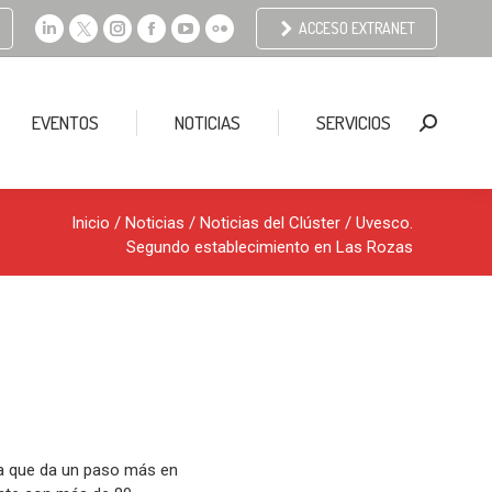
ACCESO EXTRANET
Linkedin
X
Instagram
Facebook
YouTube
Flickr
page
page
page
page
page
page
opens
opens
opens
opens
opens
opens
EVENTOS
NOTICIAS
SERVICIOS
Buscar:
in
in
in
in
in
in
new
new
new
new
new
new
window
window
window
window
window
window
Inicio
/
Noticias
/
Noticias del Clúster
/ Uvesco.
Segundo establecimiento en Las Rozas
la que da un paso más en