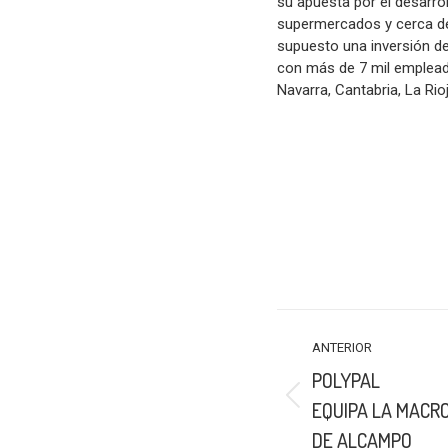
su apuesta por el desarr
supermercados y cerca de 
supuesto una inversión d
con más de 7 mil empleado
Navarra, Cantabria, La Rio
NAVEGACIÓN
ANTERIOR
ENTRE
POLYPAL
PUBLICACIONES
Publicación
EQUIPA LA MACR
anterior:
DE ALCAMPO