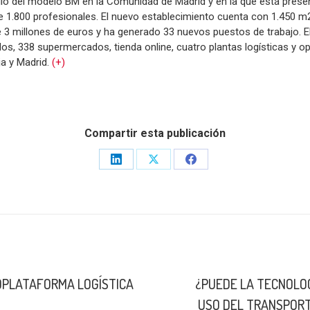
ollo del modelo BM en la Comunidad de Madrid y en la que está pres
1.800 profesionales. El nuevo establecimiento cuenta con 1.450 m2
e 3 millones de euros y ha generado 33 nuevos puestos de trabajo. 
s, 338 supermercados, tienda online, cuatro plantas logísticas y op
ja y Madrid.
(+)
Compartir esta publicación
Share
Share
Share
on
on
on
LinkedIn
X
Facebook
OPLATAFORMA LOGÍSTICA
¿PUEDE LA TECNOLO
Publicación
USO DEL TRANSPORT
siguiente: