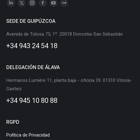
Linkedin
X
Instagram
Facebook
YouTube
Flickr
page
page
page
page
page
page
SEDE DE GUIPÚZCOA
opens
opens
opens
opens
opens
opens
in
in
in
in
in
in
Avenida de Tolosa 75, 1º. 20018 Donostia-San Sebastián
new
new
new
new
new
new
+34 943 24 54 18
window
window
window
window
window
window
DELEGACIÓN DE ÁLAVA
Hermanos Lumière 11, planta baja - oficina 39. 01510 Vitoria-
Gasteiz
+34 945 10 80 88
RGPD
Política de Privacidad