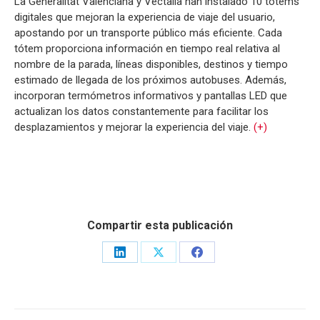
La Generalitat Valenciana y Vectalia han instalado 10 tótems
digitales que mejoran la experiencia de viaje del usuario,
apostando por un transporte público más eficiente. Cada
tótem proporciona información en tiempo real relativa al
nombre de la parada, líneas disponibles, destinos y tiempo
estimado de llegada de los próximos autobuses. Además,
incorporan termómetros informativos y pantallas LED que
actualizan los datos constantemente para facilitar los
desplazamientos y mejorar la experiencia del viaje.
(+)
Compartir esta publicación
Share
Share
Share
on
on
on
LinkedIn
X
Facebook