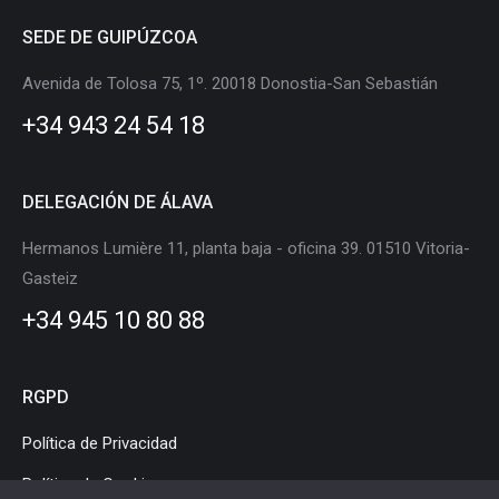
page
page
page
page
page
page
SEDE DE GUIPÚZCOA
opens
opens
opens
opens
opens
opens
in
in
in
in
in
in
Avenida de Tolosa 75, 1º. 20018 Donostia-San Sebastián
new
new
new
new
new
new
+34 943 24 54 18
window
window
window
window
window
window
DELEGACIÓN DE ÁLAVA
Hermanos Lumière 11, planta baja - oficina 39. 01510 Vitoria-
Gasteiz
+34 945 10 80 88
RGPD
Política de Privacidad
Política de Cookies