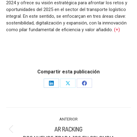
2024 y ofrece su visión estratégica para afrontar los retos y
oportunidades del 2025 en el sector del transporte logístico
integral. En este sentido, se enfocarçan en tres áreas clave:
sostenibilidad, digitalización y expansión, con la innnovación
como pilar fundamental de eficiencia y valor añadido.
(+)
Compartir esta publicación
Share
Share
Share
on
on
on
LinkedIn
X
Facebook
NAVEGACIÓN
ANTERIOR
ENTRE
AR RACKING
PUBLICACIONES
Publicación