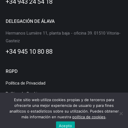
+34 943 24 54 18
window
window
window
window
window
window
DELEGACIÓN DE ÁLAVA
Hermanos Lumière 11, planta baja - oficina 39. 01510 Vitoria-
Gasteiz
+34 945 10 80 88
RGPD
Política de Privacidad
Política de Cookies
Este sitio web utiliza cookies propias y de terceros para
Aviso Legal
ofrecerte una mejor experiencia de usuario y para fines
analíticos o estadísticos sobre su utilización. Puedes obtener
más información en nuestra
política de cookies
.
Acepto
Clúster de Movilidad y Logística de Euskadi © Copyright |
Aviso legal
|