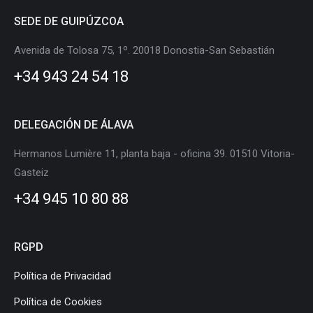
page
page
page
page
page
page
SEDE DE GUIPÚZCOA
opens
opens
opens
opens
opens
opens
in
in
in
in
in
in
Avenida de Tolosa 75, 1º. 20018 Donostia-San Sebastián
new
new
new
new
new
new
+34 943 24 54 18
window
window
window
window
window
window
DELEGACIÓN DE ÁLAVA
Hermanos Lumière 11, planta baja - oficina 39. 01510 Vitoria-
Gasteiz
+34 945 10 80 88
RGPD
Política de Privacidad
Política de Cookies