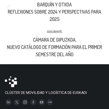
BARQUÍN Y OTXOA
PUBLICACIONES
Publicación
REFLEXIONES SOBRE 2024 Y PERSPECTIVAS PARA
anterior:
2025
SIGUIENTE
CÁMARA DE GIPUZKOA.
Publicación
NUEVO CATÁLOGO DE FORMACIÓN PARA EL PRIMER
siguiente:
SEMESTRE DEL AÑO
CLÚSTER DE MOVILIDAD Y LOGÍSTICA DE EUSKADI
Linkedin
X
Instagram
Facebook
YouTube
Flickr