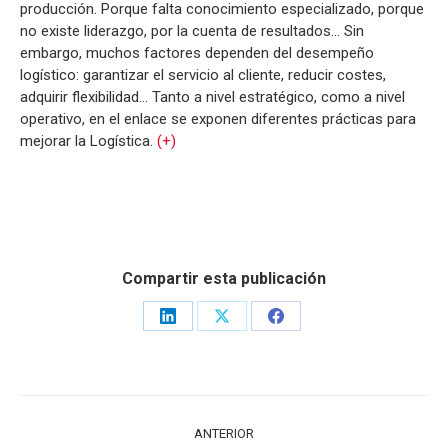
producción. Porque falta conocimiento especializado, porque
no existe liderazgo, por la cuenta de resultados… Sin
embargo, muchos factores dependen del desempeño
logístico: garantizar el servicio al cliente, reducir costes,
adquirir flexibilidad… Tanto a nivel estratégico, como a nivel
operativo, en el enlace se exponen diferentes prácticas para
mejorar la Logística.
(+)
Compartir esta publicación
Share
Share
Share
on
on
on
LinkedIn
X
Facebook
NAVEGACIÓN
ANTERIOR
ENTRE