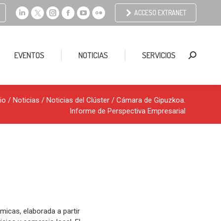
ACCESO EXTRANET
Linkedin
X
Instagram
Facebook
YouTube
Flickr
page
page
page
page
page
page
opens
opens
opens
opens
opens
opens
EVENTOS
NOTICIAS
SERVICIOS
Buscar:
in
in
in
in
in
in
new
new
new
new
new
new
window
window
window
window
window
window
cio
/
Noticias
/
Noticias del Clúster
/ Cámara de Gipuzkoa.
Informe de Perspectiva Empresarial
icas, elaborada a partir