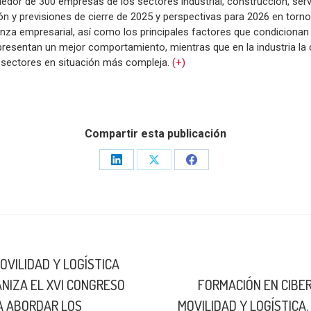
edor de 300 empresas de los sectores industrial, construcción, servi
ión y previsiones de cierre de 2025 y perspectivas para 2026 en torno
anza empresarial, así como los principales factores que condicionan
presentan un mejor comportamiento, mientras que en la industria l
sectores en situación más compleja.
(+)
Compartir esta publicación
Share
Share
Share
on
on
on
LinkedIn
X
Facebook
OVILIDAD Y LOGÍSTICA
NIZA EL XVI CONGRESO
FORMACIÓN EN CIBE
Publicación
RA ABORDAR LOS
MOVILIDAD Y LOGÍSTICA
siguiente: