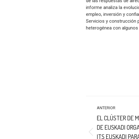
de las respuestas de alred
informe analiza la evoluc
empleo, inversión y confi
Servicios y construcción 
heterogénea con algunos 
NAVEGACIÓN
ANTERIOR
ENTRE
EL CLÚSTER DE M
PUBLICACIONES
DE EUSKADI ORGA
Publicación
ITS EUSKADI PA