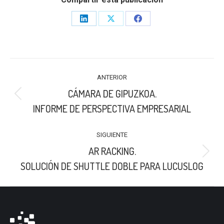
Share
Share
Share
on
on
on
LinkedIn
X
Facebook
NAVEGACIÓN
ANTERIOR
ENTRE
CÁMARA DE GIPUZKOA.
PUBLICACIONES
Publicación
INFORME DE PERSPECTIVA EMPRESARIAL
anterior:
SIGUIENTE
AR RACKING.
Publicación
SOLUCIÓN DE SHUTTLE DOBLE PARA LUCUSLOG
siguiente: