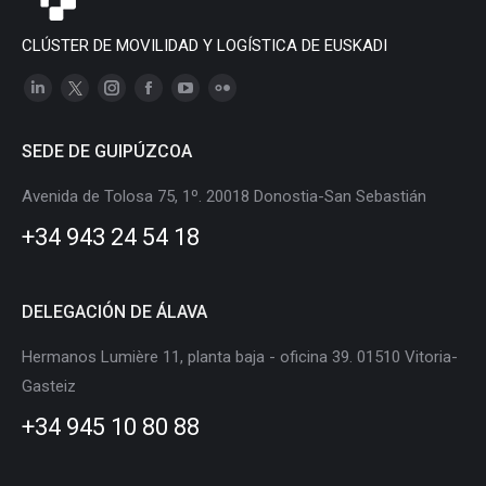
CLÚSTER DE MOVILIDAD Y LOGÍSTICA DE EUSKADI
Linkedin
X
Instagram
Facebook
YouTube
Flickr
page
page
page
page
page
page
SEDE DE GUIPÚZCOA
opens
opens
opens
opens
opens
opens
in
in
in
in
in
in
Avenida de Tolosa 75, 1º. 20018 Donostia-San Sebastián
new
new
new
new
new
new
+34 943 24 54 18
window
window
window
window
window
window
DELEGACIÓN DE ÁLAVA
Hermanos Lumière 11, planta baja - oficina 39. 01510 Vitoria-
Gasteiz
+34 945 10 80 88