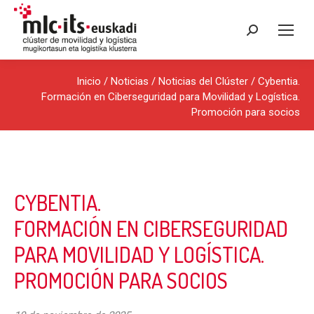
Buscar:
Inicio
/
Noticias
/
Noticias del Clúster
/ Cybentia.
Formación en Ciberseguridad para Movilidad y Logística.
Promoción para socios
CYBENTIA.
FORMACIÓN EN CIBERSEGURIDAD
PARA MOVILIDAD Y LOGÍSTICA.
PROMOCIÓN PARA SOCIOS