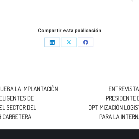
Compartir esta publicación
Share
Share
Share
on
on
on
LinkedIn
X
Facebook
RUEBA LA IMPLANTACIÓN
ENTREVISTA 
TELIGENTES DE
PRESIDENTE 
Publicación
EL SECTOR DEL
OPTIMIZACIÓN LOGÍ
siguiente:
R CARRETERA
PARA LA INTERN