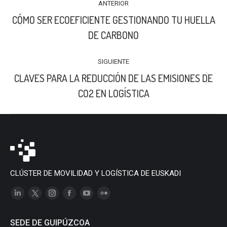
ANTERIOR
ENTRE
CÓMO SER ECOEFICIENTE GESTIONANDO TU HUELLA
PUBLICACIONES
Publicación
DE CARBONO
anterior:
SIGUIENTE
CLAVES PARA LA REDUCCIÓN DE LAS EMISIONES DE
Publicación
CO2 EN LOGÍSTICA
siguiente:
CLÚSTER DE MOVILIDAD Y LOGÍSTICA DE EUSKADI
Linkedin
X
Instagram
Facebook
YouTube
Flickr
page
page
page
page
page
page
SEDE DE GUIPÚZCOA
opens
opens
opens
opens
opens
opens