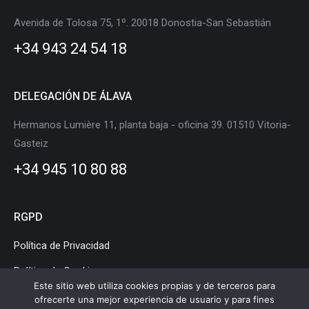
in
in
in
in
in
in
Avenida de Tolosa 75, 1º. 20018 Donostia-San Sebastián
new
new
new
new
new
new
+34 943 24 54 18
window
window
window
window
window
window
DELEGACIÓN DE ÁLAVA
Hermanos Lumière 11, planta baja - oficina 39. 01510 Vitoria-
Gasteiz
+34 945 10 80 88
RGPD
Política de Privacidad
Política de Cookies
Este sitio web utiliza cookies propias y de terceros para
Aviso Legal
ofrecerte una mejor experiencia de usuario y para fines