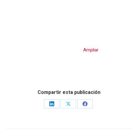
Ampliar
Compartir esta publicación
Share
Share
Share
on
on
on
LinkedIn
X
Facebook
NAVEGACIÓN