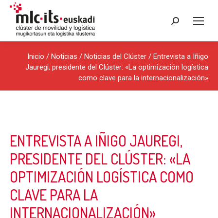
Buscar:
Inicio
/
Noticias
/
Noticias del Clúster
/ Entrevista a Iñigo
Jauregi, presidente del Clúster: «La optimización logística
como clave para la internacionalización»
ENTREVISTA A IÑIGO JAUREGI,
PRESIDENTE DEL CLÚSTER: «LA
OPTIMIZACIÓN LOGÍSTICA COMO
CLAVE PARA LA
INTERNACIONALIZACIÓN»