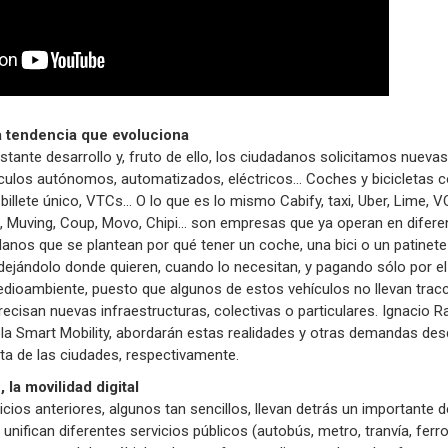
a tendencia que evoluciona
stante desarrollo y, fruto de ello, los ciudadanos solicitamos nueva
culos autónomos, automatizados, eléctricos... Coches y bicicletas 
billete único, VTCs... O lo que es lo mismo Cabify, taxi, Uber, Lime, V
ra, Muving, Coup, Movo, Chipi... son empresas que ya operan en difere
anos que se plantean por qué tener un coche, una bici o un patinete
dejándolo donde quieren, cuando lo necesitan, y pagando sólo por el 
ioambiente, puesto que algunos de estos vehículos no llevan tracci
precisan nuevas infraestructuras, colectivas o particulares. Ignacio
ola Smart Mobility, abordarán estas realidades y otras demandas des
ta de las ciudades, respectivamente.
 la movilidad digital
ios anteriores, algunos tan sencillos, llevan detrás un importante d
unifican diferentes servicios públicos (autobús, metro, tranvía, ferroca