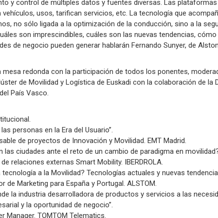
ento y control de múltiples datos y fuentes diversas. Las plataforma
 vehículos, usos, tarifican servicios, etc. La tecnología que acompañ
, no sólo ligada a la optimización de la conducción, sino a la seg
cuáles son imprescindibles, cuáles son las nuevas tendencias, cómo 
ades de negocio pueden generar hablarán Fernando Sunyer, de Alstom
na mesa redonda con la participación de todos los ponentes, moderad
úster de Movilidad y Logística de Euskadi con la colaboración de la 
 del País Vasco.
titucional.
 las personas en la Era del Usuario”.
able de proyectos de Innovación y Movilidad. EMT Madrid.
an las ciudades ante el reto de un cambio de paradigma en movilidad?
r de relaciones externas Smart Mobility. IBERDROLA.
a tecnología a la Movilidad? Tecnologías actuales y nuevas tendencias
tor de Marketing para España y Portugal. ALSTOM.
de la industria desarrolladora de productos y servicios a las neces
sarial y la oportunidad de negocio”.
tner Manager. TOMTOM Telematics.