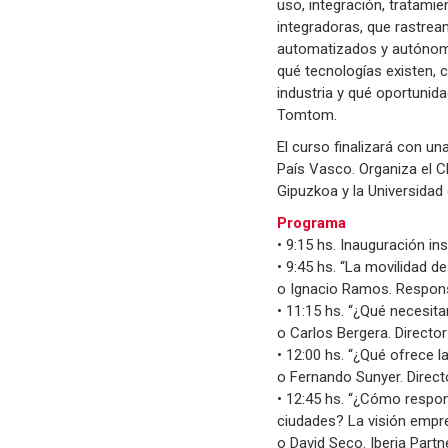
uso, integración, tratami
integradoras, que rastrean
automatizados y autónomos
qué tecnologías existen, 
industria y qué oportunid
Tomtom.
El curso finalizará con u
País Vasco. Organiza el Cl
Gipuzkoa y la Universidad
Programa
• 9:15 hs. Inauguración ins
• 9:45 hs. “La movilidad de
o Ignacio Ramos. Respons
• 11:15 hs. “¿Qué necesit
o Carlos Bergera. Directo
• 12:00 hs. “¿Qué ofrece l
o Fernando Sunyer. Direc
• 12:45 hs. “¿Cómo respon
ciudades? La visión empre
o David Seco. Iberia Par