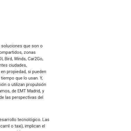
s soluciones que son o
compartidos, zonas
OI, Bird, Winds, Car2Go,
ntes ciudades,
 en propiedad, si pueden
tiempo que lo usan. Y,
ón o utilizan propulsión
 Ramos, de EMT Madrid, y
de las perspectivas del
esarrollo tecnológico. Las
rril o taxi), implican el