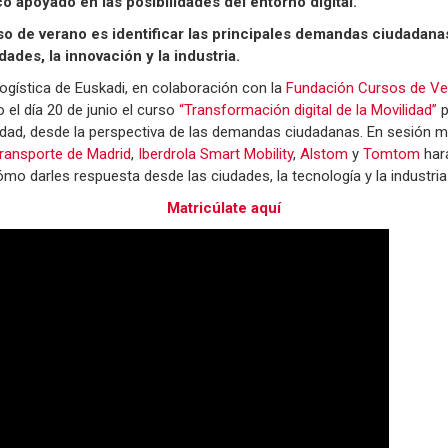
o apoyado en las posibilidades del entorno digital.
urso de verano es identificar las principales demandas ciudadan
ades, la innovación y la industria.
Logística de Euskadi, en colaboración con la
Fundación Cursos de Ve
 el día 20 de junio el curso
“Transformación digital de la Movilidad”
p
lidad, desde la perspectiva de las demandas ciudadanas. En sesión m
ransporte de Madrid
,
Iberdrola Smart Mobility
,
Alstom
y
Tomtom
hará
mo darles respuesta desde las ciudades, la tecnología y la industria
Matricúlate aquí