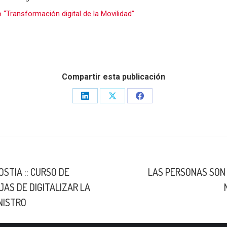
Transformación digital de la Movilidad”
Compartir esta publicación
Share
Share
Share
on
on
on
LinkedIn
X
Facebook
OSTIA :: CURSO DE
LAS PERSONAS SON 
Publicación
JAS DE DIGITALIZAR LA
siguiente:
NISTRO