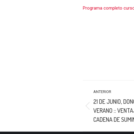
Programa completo curso “
NAVEGACIÓN
ANTERIOR
ENTRE
21 DE JUNIO, DON
PUBLICACIONES
Publicación
VERANO :: VENTA
anterior:
CADENA DE SUMI