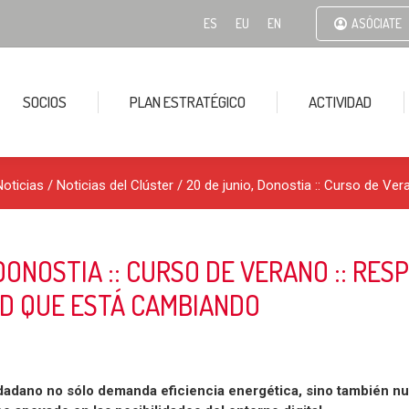
ES
EU
EN
ASÓCIATE
SOCIOS
PLAN ESTRATÉGICO
ACTIVIDAD
Noticias
/
Noticias del Clúster
/ 20 de junio, Donostia :: Curso de Ve
 DONOSTIA :: CURSO DE VERANO :: RE
D QUE ESTÁ CAMBIANDO
iudadano no sólo demanda eficiencia energética, sino también 