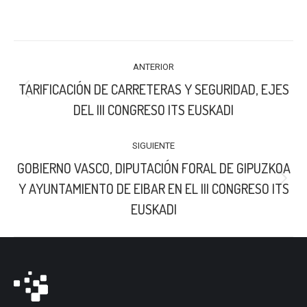
on
on
on
LinkedIn
X
Facebook
NAVEGACIÓN
ANTERIOR
ENTRE
TARIFICACIÓN DE CARRETERAS Y SEGURIDAD, EJES
PUBLICACIONES
Publicación
DEL III CONGRESO ITS EUSKADI
anterior:
SIGUIENTE
GOBIERNO VASCO, DIPUTACIÓN FORAL DE GIPUZKOA
Publicación
Y AYUNTAMIENTO DE EIBAR EN EL III CONGRESO ITS
siguiente:
EUSKADI