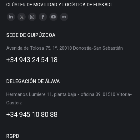
CLÚSTER DE MOVILIDAD Y LOGÍSTICA DE EUSKADI
Linkedin
X
Instagram
Facebook
YouTube
Flickr
page
page
page
page
page
page
SEDE DE GUIPÚZCOA
opens
opens
opens
opens
opens
opens
in
in
in
in
in
in
Avenida de Tolosa 75, 1º. 20018 Donostia-San Sebastián
new
new
new
new
new
new
+34 943 24 54 18
window
window
window
window
window
window
DELEGACIÓN DE ÁLAVA
Hermanos Lumière 11, planta baja - oficina 39. 01510 Vitoria-
Gasteiz
+34 945 10 80 88
RGPD