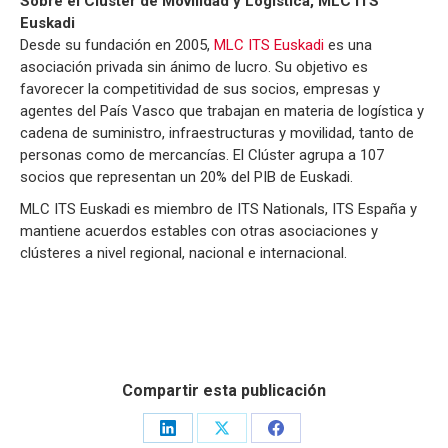
Sobre el Clúster de Movilidad y Logística, MLC ITS
Euskadi
Desde su fundación en 2005,
MLC ITS Euskadi
es una
asociación privada sin ánimo de lucro. Su objetivo es
favorecer la competitividad de sus socios, empresas y
agentes del País Vasco que trabajan en materia de logística y
cadena de suministro, infraestructuras y movilidad, tanto de
personas como de mercancías. El Clúster agrupa a 107
socios que representan un 20% del PIB de Euskadi.
MLC ITS Euskadi es miembro de ITS Nationals, ITS España y
mantiene acuerdos estables con otras asociaciones y
clústeres a nivel regional, nacional e internacional.
Compartir esta publicación
Share
Share
Share