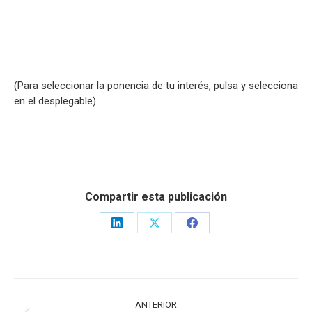
(Para seleccionar la ponencia de tu interés, pulsa y selecciona
en el desplegable)
Compartir esta publicación
Share
Share
Share
on
on
on
LinkedIn
X
Facebook
NAVEGACIÓN
ANTERIOR