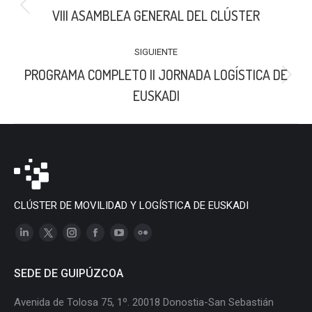
ENTRE
Publicación
VIII ASAMBLEA GENERAL DEL CLÚSTER
PUBLICACIONES
anterior:
SIGUIENTE
PROGRAMA COMPLETO II JORNADA LOGÍSTICA DE
Publicación
EUSKADI
siguiente:
CLÚSTER DE MOVILIDAD Y LOGÍSTICA DE EUSKADI
Linkedin
X
Instagram
Facebook
YouTube
Flickr
page
page
page
page
page
page
SEDE DE GUIPÚZCOA
opens
opens
opens
opens
opens
opens
in
in
in
in
in
in
Avenida de Tolosa 75, 1º. 20018 Donostia-San Sebastián