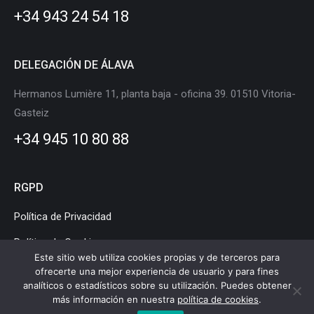
new
new
new
new
new
new
+34 943 24 54 18
window
window
window
window
window
window
DELEGACIÓN DE ÁLAVA
Hermanos Lumière 11, planta baja - oficina 39. 01510 Vitoria-
Gasteiz
+34 945 10 80 88
RGPD
Política de Privacidad
Política de Cookies
Este sitio web utiliza cookies propias y de terceros para
Aviso Legal
ofrecerte una mejor experiencia de usuario y para fines
analíticos o estadísticos sobre su utilización. Puedes obtener
más información en nuestra
política de cookies
.