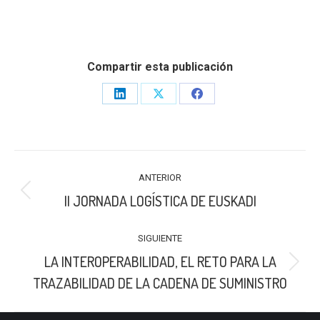
Compartir esta publicación
Share
Share
Share
on
on
on
LinkedIn
X
Facebook
NAVEGACIÓN
ANTERIOR
ENTRE
Publicación
II JORNADA LOGÍSTICA DE EUSKADI
PUBLICACIONES
anterior:
SIGUIENTE
LA INTEROPERABILIDAD, EL RETO PARA LA
Publicación
TRAZABILIDAD DE LA CADENA DE SUMINISTRO
siguiente: