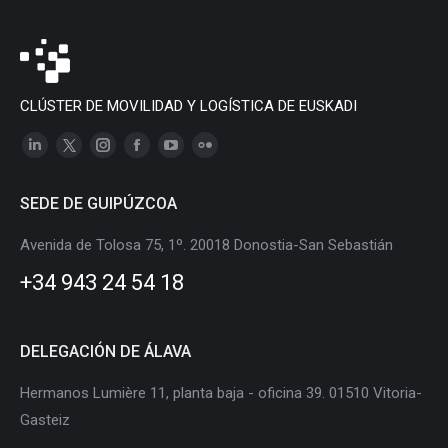
CLÚSTER DE MOVILIDAD Y LOGÍSTICA DE EUSKADI
Linkedin
X
Instagram
Facebook
YouTube
Flickr
page
page
page
page
page
page
SEDE DE GUIPÚZCOA
opens
opens
opens
opens
opens
opens
in
in
in
in
in
in
Avenida de Tolosa 75, 1º. 20018 Donostia-San Sebastián
new
new
new
new
new
new
+34 943 24 54 18
window
window
window
window
window
window
DELEGACIÓN DE ÁLAVA
Hermanos Lumière 11, planta baja - oficina 39. 01510 Vitoria-
Gasteiz