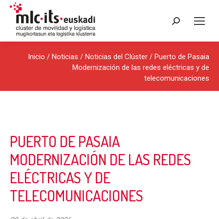
Buscar:
Inicio
/
Noticias
/
Noticias del Clúster
/ Puerto de Pasaia
Modernización de las redes eléctricas y de
telecomunicaciones
PUERTO DE PASAIA
MODERNIZACIÓN DE LAS REDES
ELÉCTRICAS Y DE
TELECOMUNICACIONES