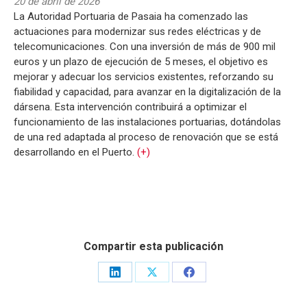
20 de abril de 2026
La Autoridad Portuaria de Pasaia ha comenzado las
actuaciones para modernizar sus redes eléctricas y de
telecomunicaciones. Con una inversión de más de 900 mil
euros y un plazo de ejecución de 5 meses, el objetivo es
mejorar y adecuar los servicios existentes, reforzando su
fiabilidad y capacidad, para avanzar en la digitalización de la
dársena. Esta intervención contribuirá a optimizar el
funcionamiento de las instalaciones portuarias, dotándolas
de una red adaptada al proceso de renovación que se está
desarrollando en el Puerto.
(+)
Compartir esta publicación
Share
Share
Share
on
on
on