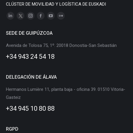
CLÚSTER DE MOVILIDAD Y LOGÍSTICA DE EUSKADI
Linkedin
X
Instagram
Facebook
YouTube
Flickr
page
page
page
page
page
page
SEDE DE GUIPÚZCOA
opens
opens
opens
opens
opens
opens
in
in
in
in
in
in
Avenida de Tolosa 75, 1º. 20018 Donostia-San Sebastián
new
new
new
new
new
new
+34 943 24 54 18
window
window
window
window
window
window
DELEGACIÓN DE ÁLAVA
Hermanos Lumière 11, planta baja - oficina 39. 01510 Vitoria-
Gasteiz
+34 945 10 80 88
RGPD