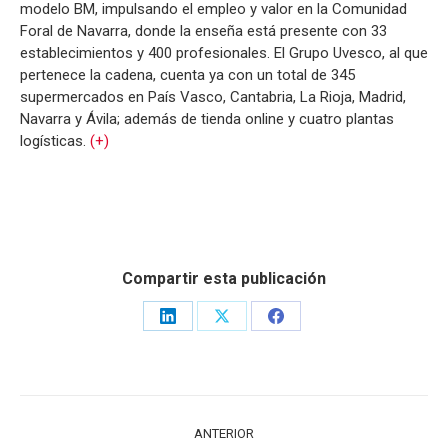
modelo BM, impulsando el empleo y valor en la Comunidad
Foral de Navarra, donde la enseña está presente con 33
establecimientos y 400 profesionales. El Grupo Uvesco, al que
pertenece la cadena, cuenta ya con un total de 345
supermercados en País Vasco, Cantabria, La Rioja, Madrid,
Navarra y Ávila; además de tienda online y cuatro plantas
logísticas.
(+)
Compartir esta publicación
Share
Share
Share
on
on
on
LinkedIn
X
Facebook
NAVEGACIÓN
ANTERIOR
ENTRE