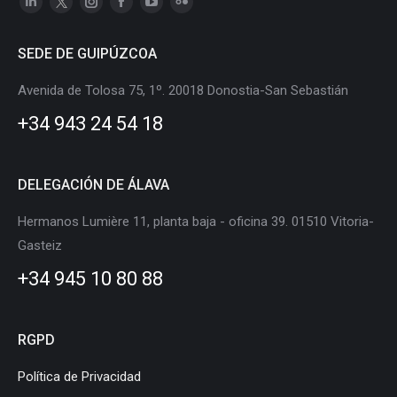
Linkedin
X
Instagram
Facebook
YouTube
Flickr
page
page
page
page
page
page
SEDE DE GUIPÚZCOA
opens
opens
opens
opens
opens
opens
in
in
in
in
in
in
Avenida de Tolosa 75, 1º. 20018 Donostia-San Sebastián
new
new
new
new
new
new
+34 943 24 54 18
window
window
window
window
window
window
DELEGACIÓN DE ÁLAVA
Hermanos Lumière 11, planta baja - oficina 39. 01510 Vitoria-
Gasteiz
+34 945 10 80 88
RGPD
Política de Privacidad