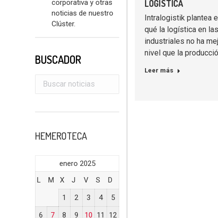
corporativa y otras
LOGÍSTICA
noticias de nuestro
Intralogistik plantea 
Clúster.
qué la logística en l
industriales no ha m
nivel que la producci
BUSCADOR
Leer más
HEMEROTECA
enero 2025
L
M
X
J
V
S
D
1
2
3
4
5
6
7
8
9
10
11
12