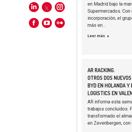
en Madrid bajo la ma
Linkedin
X
Instagram
Supermercados. Con 
incorporación, el gru
más en…
Facebook
Flickr
Leer más
AR RACKING.
OTROS DOS NUEVOS
BYD EN HOLANDA Y
LOGISTICS EN VALE
AR informa esta sem
trabajos concluidos. P
transformado el alm
en Zevenbergen, con 