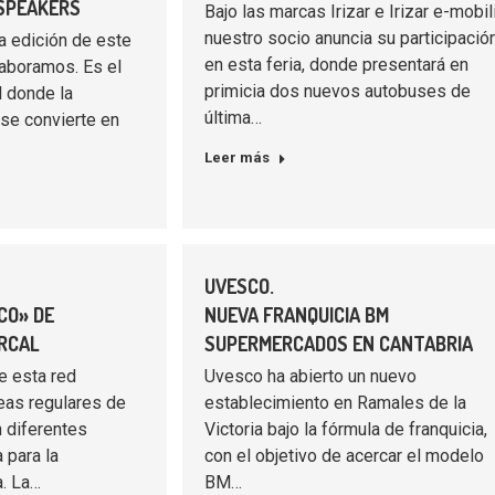
 SPEAKERS
Bajo las marcas Irizar e Irizar e-mobili
nuestro socio anuncia su participació
ta edición de este
en esta feria, donde presentará en
laboramos. Es el
primicia dos nuevos autobuses de
l donde la
última…
 se convierte en
Leer más
UVESCO.
CO» DE
NUEVA FRANQUICIA BM
RCAL
SUPERMERCADOS EN CANTABRIA
e esta red
Uvesco ha abierto un nuevo
eas regulares de
establecimiento en Ramales de la
 diferentes
Victoria bajo la fórmula de franquicia,
 para la
con el objetivo de acercar el modelo
a. La…
BM…