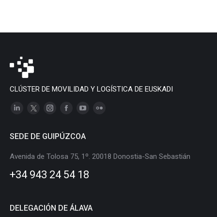
CLÚSTER DE MOVILIDAD Y LOGÍSTICA DE EUSKADI
Linkedin
X
Instagram
Facebook
YouTube
Flickr
page
page
page
page
page
page
SEDE DE GUIPÚZCOA
opens
opens
opens
opens
opens
opens
in
in
in
in
in
in
Avenida de Tolosa 75, 1º. 20018 Donostia-San Sebastián
new
new
new
new
new
new
+34 943 24 54 18
window
window
window
window
window
window
DELEGACIÓN DE ÁLAVA