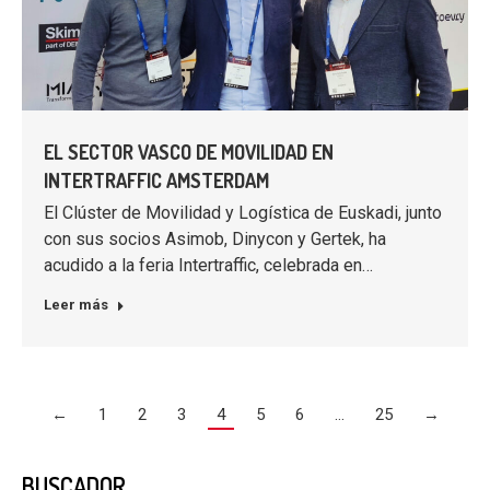
EL SECTOR VASCO DE MOVILIDAD EN
INTERTRAFFIC AMSTERDAM
El Clúster de Movilidad y Logística de Euskadi, junto
con sus socios Asimob, Dinycon y Gertek, ha
acudido a la feria Intertraffic, celebrada en…
Leer más
←
1
2
3
4
5
6
…
25
→
BUSCADOR