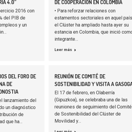
IA 4.0”
DE COOPERACIÓN EN COLOMBIA
ejercicio 2016 con
• Para reforzar relaciones con
% del PIB de
estamentos sectoriales en aquel país
 empleos y un
el Clúster ha ampliado hasta ayer su
ión…
estancia en Colombia, que inició com
integrante…
Leer más
OS DEL FORO DE
REUNIÓN DE COMITÉ DE
NA DE
SOSTENIBILIDAD Y VISITA A GASOG
ONOSTIA
El 17 de febrero, en Olaberría
(Gipuzkoa), se celebraba una de las
l lanzamiento del
reuniones de seguimiento del Comité
do un diagnóstico
de Sostenibilidad del Clúster de
tribución de
Movilidad y…
dad que ha…
Leer más