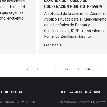
EXPONER SU MODELO DE
8 de noviembre,
COOPERACIÓN PÚBLICO-PRIVADA
ima edición del
 que organiza
A solicitud de la Unidad de Coordinac
 año, encuentro
Público Privada para el Mejoramiento
de la Logística de Bogotá y
Cundinamarca (UCPPL), recientement
Fernando Zubillaga, Gerente…
Leer más
←
1
…
11
12
13
14
15
E GUIPÚZCOA
DELEGACIÓN DE ÁLAVA
e Tolosa 75, 1º. 20018
Hermanos Lumière 11, planta 