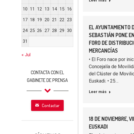
Leer más
10
11
12
13
14
15
16
17
18
19
20
21
22
23
EL AYUNTAMIENTO 
24
25
26
27
28
29
30
SEBASTIÁN PONE E
31
FORO DE DISTRIBUC
MERCANCÍAS
« Jul
• El Foro nace por inic
Concejalía de Movilid
CONTACTA CON EL
del Clúster de Movili
GABINETE DE PRENSA
Euskadi. • 25…
Leer más
Contactar
18 DE NOVIEMBRE, V
EUSKADI