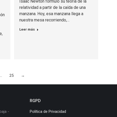
Isaac Newton formuló su teoría de la
relatividad a partir de la caída de una
manzana. Hoy, esa manzana llega a
ión
nuestra mesa recorriendo,…
Leer más
e,
…
25
→
RGPD
baja -
Política de Privacidad