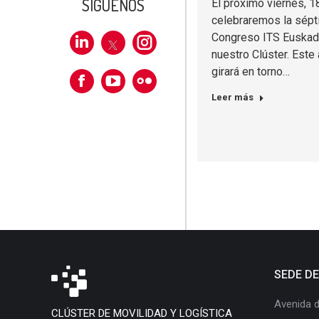
SÍGUENOS
El próximo viernes, 1
celebraremos la sépt
Congreso ITS Euskadi
Linkedin
X
Instagram
nuestro Clúster. Este
girará en torno…
Facebook
Flickr
Leer más
SEDE D
Avenida d
CLÚSTER DE MOVILIDAD Y LOGÍSTICA