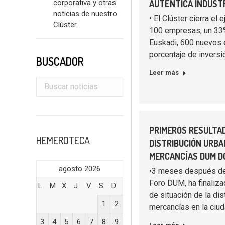
corporativa y otras
AUTÉNTICA INDUSTR
noticias de nuestro
• El Clúster cierra el 
Clúster.
100 empresas, un 33
Euskadi, 600 nuevos
porcentaje de invers
BUSCADOR
Leer más
PRIMEROS RESULTAD
HEMEROTECA
DISTRIBUCIÓN URBA
MERCANCÍAS DUM D
agosto 2026
•3 meses después de
Foro DUM, ha finaliza
L
M
X
J
V
S
D
de situación de la dis
1
2
mercancías en la ciu
3
4
5
6
7
8
9