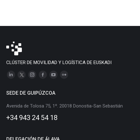
CLÚSTER DE MOVILIDAD Y LOGÍSTICA DE EUSKADI
Linkedin
X
Instagram
Facebook
YouTube
Flickr
page
page
page
page
page
page
SEDE DE GUIPÚZCOA
opens
opens
opens
opens
opens
opens
in
in
in
in
in
in
Avenida de Tolosa 75, 1º. 20018 Donostia-San Sebastián
new
new
new
new
new
new
+34 943 24 54 18
window
window
window
window
window
window
DELEGACIÓN DE ÁLAVA