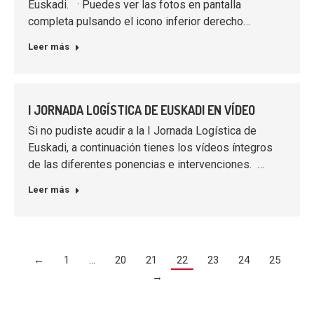
Euskadi. · Puedes ver las fotos en pantalla
completa pulsando el icono inferior derecho…
Leer más
I JORNADA LOGÍSTICA DE EUSKADI EN VÍDEO
Si no pudiste acudir a la I Jornada Logística de
Euskadi, a continuación tienes los vídeos íntegros
de las diferentes ponencias e intervenciones. …
Leer más
←
1
…
20
21
22
23
24
25
→