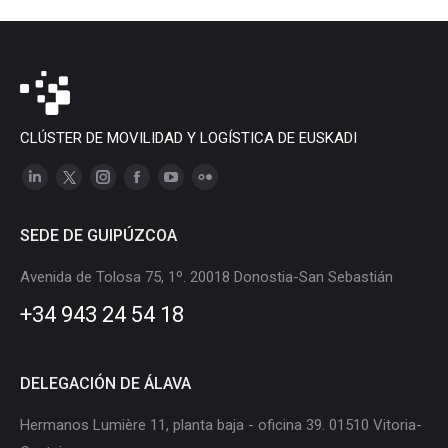
CLÚSTER DE MOVILIDAD Y LOGÍSTICA DE EUSKADI
Linkedin
X
Instagram
Facebook
YouTube
Flickr
page
page
page
page
page
page
SEDE DE GUIPÚZCOA
opens
opens
opens
opens
opens
opens
in
in
in
in
in
in
Avenida de Tolosa 75, 1º. 20018 Donostia-San Sebastián
new
new
new
new
new
new
+34 943 24 54 18
window
window
window
window
window
window
DELEGACIÓN DE ÁLAVA
Hermanos Lumière 11, planta baja - oficina 39. 01510 Vitoria-